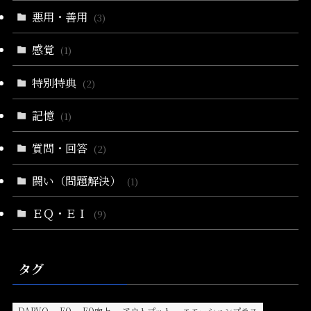
悪用・善用
(3)
感覚
(1)
特別特典
(2)
記憶
(1)
質問・回答
(2)
闘い（問題解決）
(1)
ＥＱ・ＥＩ
(9)
タグ
DARVO
EQ
EQ向上
アウトプット
エモーションプラス