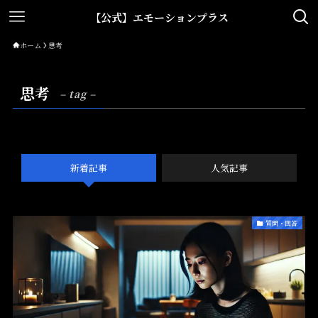
【公式】エモーションプラス
ホーム
思考
思考
– tag –
新着記事
人気記事
質問・回答