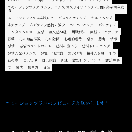
エモーションプラス メンタルヘルス ガスライティング 心理的虐待 潜在意
識
エモーションプラス実践ログ
ガスライティング
セルフヘルプ
ネガティブ
ネガティブ感情の減少
ペーパーバック
ポジティブ
メンタルヘルス
五感
副交感神経
問題解決
実践ワークブック
影響
心の知能指数
心の隙間
心理的虐待
怒り
思考
情報
感情
感情のコントロール
感情の扱い方
感情トレーニング
感情的なバランス
感覚
無意識
熱い感情
精神的健康
納得
紙の本
自己実現
自己認識
訓練
認知レジリエンス
誹謗中傷
間
闘志
集中力
音楽
エモーションプラスのレビューをお願いします！