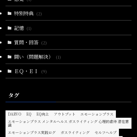
特別特典
(2)
記憶
(1)
質問・回答
(2)
闘い（問題解決）
(1)
ＥＱ・ＥＩ
(9)
タグ
DARVO
EQ
EQ向上
アウトプット
エモーションプラス
エモーションプラス メンタルヘルス ガスライティング 心理的虐待 潜在意
識
エモーションプラス実践ログ
ガスライティング
セルフヘルプ