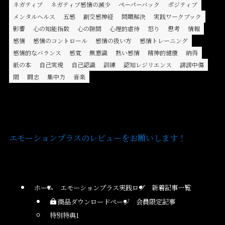
ネガティブ
ネガティブ感情の減少
ペーパーバック
ポジティブ
メンタルヘルス
五感
副交感神経
問題解決
実践ワークブック
影響
心の知能指数
心の隙間
心理的虐待
怒り
思考
情報
感情
感情のコントロール
感情の扱い方
感情トレーニング
感情的なバランス
感覚
無意識
熱い感情
精神的健康
納得
紙の本
自己実現
自己認識
訓練
認知レジリエンス
誹謗中傷
間
闘志
集中力
音楽
エモーションプラスのレビューをお願いします！
ホーム
エモーションプラス実践ログ
新着記事一覧
商品ダウンロードページ
会員限定記事
特別特典1