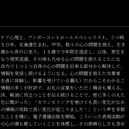
ルケア心理士、アンガーコントロールスペシャリスト。うつ病
９８０年、北海道生まれ。中卒。数々の心の問題を抱え、生き
３歳から非行に走り、１８歳で少年院を逃走し、以後、更生を
となり現実逃避。その後も凡ゆる心の問題を抱えることにな
と自力で１つ１つ自身の心の問題を出来る部分から解決して、
た情報を発信し続けるようになる。心の問題を抱えた当事者
みを直に体験し、影響を受けている個人）だからこそわかるこ
る情報の多くが好評で、お礼の言葉をいただく機会も増える。
解決、解消に役立つことを伝え続けることで、更に多くの人た
変化に繋がった」「カウンセリングを受けても良い変化がなか
んの情報の実践で良い変化が起こりました！」という声を多数
えたことを機に、電子書籍出版を開始。こういった表現活動が
身の心の傷も癒していくことを体感し、その素晴らしさも含め