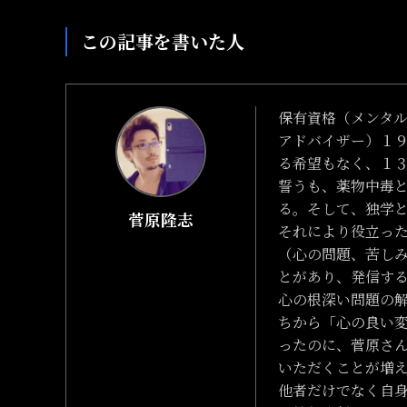
この記事を書いた人
保有資格（メンタ
アドバイザー）１
る希望もなく、１
誓うも、薬物中毒
る。そして、独学
菅原隆志
それにより役立っ
（心の問題、苦し
とがあり、発信す
心の根深い問題の
ちから「心の良い
ったのに、菅原さ
いただくことが増
他者だけでなく自