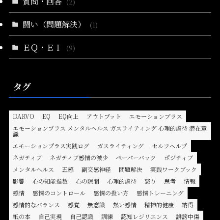
質問・回答
(2)
闘い（問題解決）
(1)
ＥＱ・ＥＩ
(9)
タグ
DARVO
EQ
EQ向上
アウトプット
エモーションプラス
エモーションプラス メンタルヘルス ガスライティング 心理的虐待 潜在意
識
エモーションプラス実践ログ
ガスライティング
セルフヘルプ
ネガティブ
ネガティブ感情の減少
ペーパーバック
ポジティブ
メンタルヘルス
五感
副交感神経
問題解決
実践ワークブック
影響
心の知能指数
心の隙間
心理的虐待
怒り
思考
情報
感情
感情のコントロール
感情の扱い方
感情トレーニング
感情的なバランス
感覚
無意識
熱い感情
精神的健康
納得
紙の本
自己実現
自己認識
訓練
認知レジリエンス
誹謗中傷