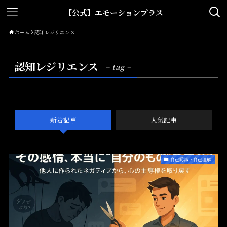
【公式】エモーションプラス
ホーム
認知レジリエンス
認知レジリエンス
– tag –
新着記事
人気記事
自己認識・自己理解