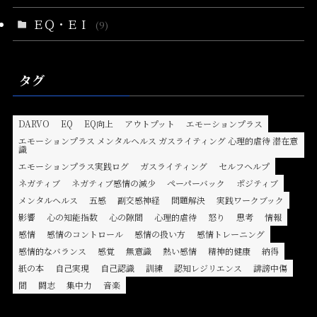
ＥＱ・ＥＩ
(9)
タグ
DARVO
EQ
EQ向上
アウトプット
エモーションプラス
エモーションプラス メンタルヘルス ガスライティング 心理的虐待 潜在意
識
エモーションプラス実践ログ
ガスライティング
セルフヘルプ
ネガティブ
ネガティブ感情の減少
ペーパーバック
ポジティブ
メンタルヘルス
五感
副交感神経
問題解決
実践ワークブック
影響
心の知能指数
心の隙間
心理的虐待
怒り
思考
情報
感情
感情のコントロール
感情の扱い方
感情トレーニング
感情的なバランス
感覚
無意識
熱い感情
精神的健康
納得
紙の本
自己実現
自己認識
訓練
認知レジリエンス
誹謗中傷
間
闘志
集中力
音楽