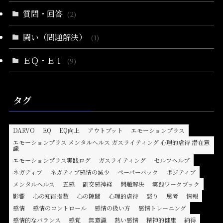
質問・回答
(2)
闘い（問題解決）
(1)
ＥＱ・ＥＩ
(9)
タグ
DARVO
EQ
EQ向上
アウトプット
エモーションプラス
エモーションプラス メンタルヘルス ガスライティング 心理的虐待 潜在意
識
エモーションプラス実践ログ
ガスライティング
セルフヘルプ
ネガティブ
ネガティブ感情の減少
ペーパーバック
ポジティブ
メンタルヘルス
五感
副交感神経
問題解決
実践ワークブック
影響
心の知能指数
心の隙間
心理的虐待
怒り
思考
情報
感情
感情のコントロール
感情の扱い方
感情トレーニング
感情的なバランス
感覚
無意識
熱い感情
精神的健康
納得